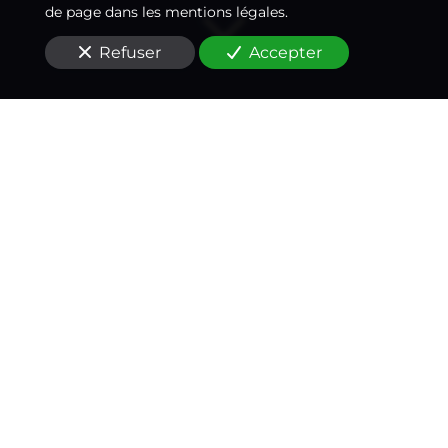
de page dans les mentions légales.
Refuser
Accepter
Un médecin-conseil
expert à vos côtés
à
Asnières-sur-Seine
(92600)
Vous cherchez
un médecin conseil
suite à un
accident de trottinette
à
Asnières-sur-Seine
(92600)
?