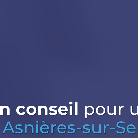
n conseil
pour u
à
Asnières-sur-Se