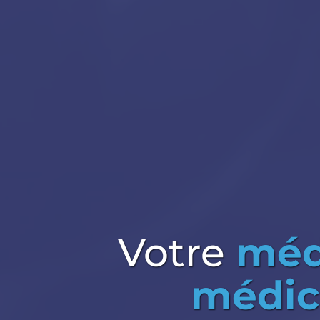
Votre
méd
médic