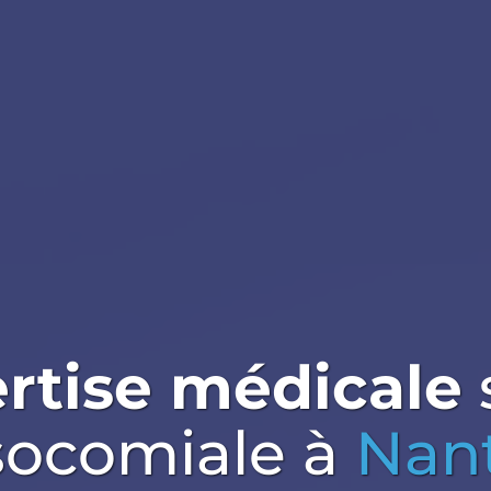
rtise médicale
socomiale
à
Nant