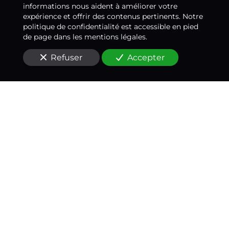
informations nous aident à améliorer votre
expérience et offrir des contenus pertinents. Notre
politique de confidentialité est accessible en pied
de page dans les mentions légales.
Refuser
Accepter
Un médecin-conseil
expert à vos côtés
à
Boulogne-Billancourt
(92100)
Vous êtes à la recherche d'
une expertise