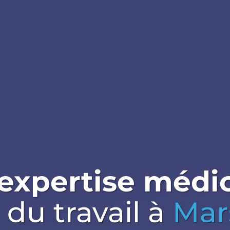
expertise médi
 du travail
à
Mars