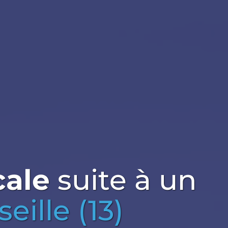
cale
suite à un
eille (13)