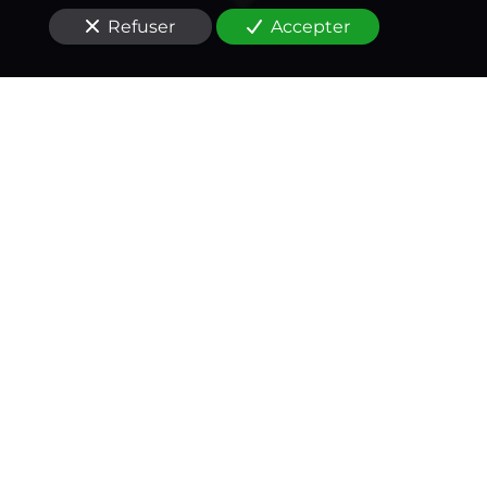
Refuser
Accepter
Un médecin-conseil
expert à vos côtés
à
Asnières-sur-Seine
(92600)
Situés à
Asnières-sur-Seine (92600)
, vous
recherchez
une contre-expertise médicale
suite à
un accident du travail
?
Le Dr Marciano est
indépendant des compagnies