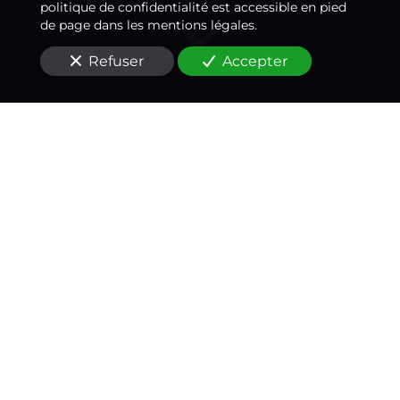
politique de confidentialité est accessible en pied
de page dans les mentions légales.
Refuser
Accepter
Un médecin-conseil
expert à vos côtés
à
Montreuil (93100)
Situés à
Montreuil (93100)
, vous recherchez
une
contre-expertise médicale
suite à un accident de
la route, de voiture
?
Nous sommes spécialisés dans
l'accompagnement