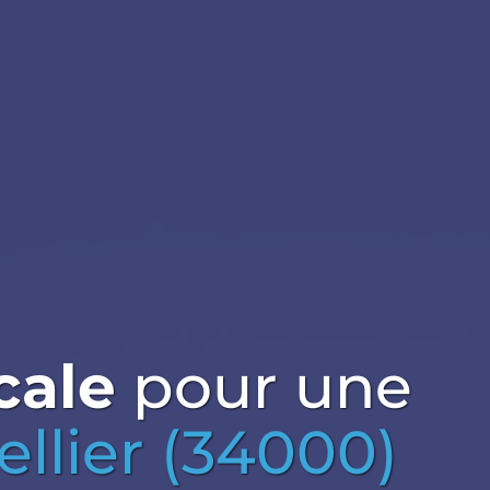
cale
pour une
llier (34000)