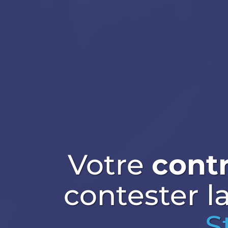
Votre
cont
contester l
S