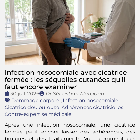
Infection nosocomiale avec cicatrice
fermée : les séquelles cutanées qu'il
faut encore examiner
Date
Publié
30 juil. 2026
Dr Sébastian Marciano
:
Tags
par
Dommage corporel
,
Infection nosocomiale
,
:
Cicatrice douloureuse
,
Adhérences cicatricielles
,
Contre-expertise médicale
Après une infection nosocomiale, une cicatrice
fermée peut encore laisser des adhérences, des
brûlures et des tiraillements. Voici comment ces