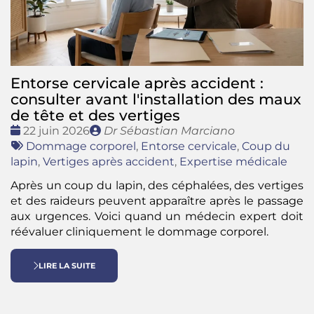
Entorse cervicale après accident :
consulter avant l'installation des maux
de tête et des vertiges
Date
Publié
22 juin 2026
Dr Sébastian Marciano
:
Tags
par
Dommage corporel
,
Entorse cervicale
,
Coup du
:
lapin
,
Vertiges après accident
,
Expertise médicale
Après un coup du lapin, des céphalées, des vertiges
et des raideurs peuvent apparaître après le passage
aux urgences. Voici quand un médecin expert doit
réévaluer cliniquement le dommage corporel.
LIRE LA SUITE