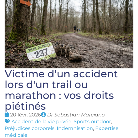
Victime d'un accident
lors d'un trail ou
marathon : vos droits
piétinés
Date
Publié
20 févr. 2026
Dr Sébastian Marciano
:
Tags
par
Accident de la vie privée
,
Sports outdoor
,
:
Préjudices corporels
,
Indemnisation
,
Expertise
médicale