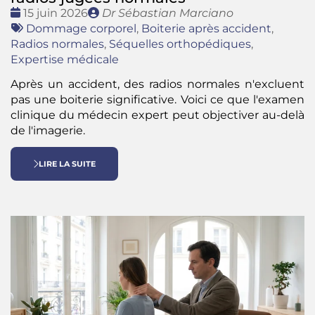
Date
Publié
15 juin 2026
Dr Sébastian Marciano
:
Tags
par
Dommage corporel
,
Boiterie après accident
,
:
Radios normales
,
Séquelles orthopédiques
,
Expertise médicale
Après un accident, des radios normales n'excluent
pas une boiterie significative. Voici ce que l'examen
clinique du médecin expert peut objectiver au-delà
de l'imagerie.
LIRE LA SUITE