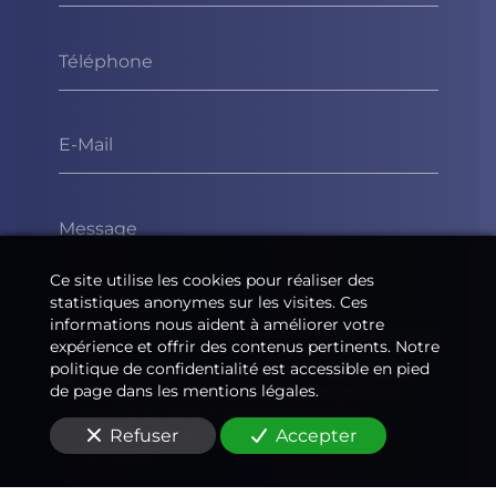
Téléphone
E-Mail
Message
Ce site utilise les cookies pour réaliser des
statistiques anonymes sur les visites. Ces
informations nous aident à améliorer votre
expérience et offrir des contenus pertinents. Notre
politique de confidentialité est accessible en pied
En soumettant ce formulaire, j'accepte que les
de page dans les mentions légales.
informations saisies soient utilisées pour me
recontacter dans le cadre de la relation
commerciale qui peut découler de cette
Refuser
Accepter
demande.