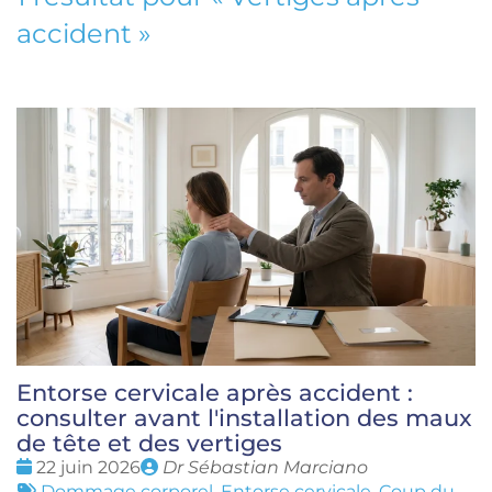
accident
»
Entorse cervicale après accident :
consulter avant l'installation des maux
de tête et des vertiges
Date
Publié
22 juin 2026
Dr Sébastian Marciano
:
Tags
par
Dommage corporel
,
Entorse cervicale
,
Coup du