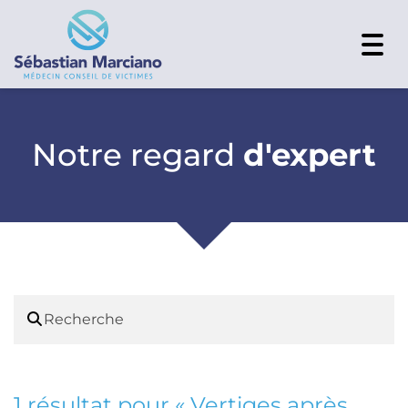
Togg
navi
Notre regard
d'expert
1 résultat pour «
Vertiges après