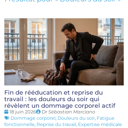
Fin de rééducation et reprise du
travail : les douleurs du soir qui
révèlent un dommage corporel actif
Date
Publié
18 juin 2026
Dr Sébastian Marciano
:
Tags
par
Dommage corporel
,
Douleurs du soir
,
Fatigue
:
fonctionnelle
,
Reprise du travail
,
Expertise médicale