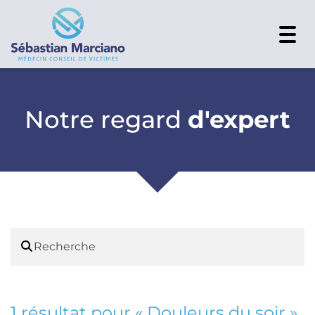
Togg
navi
Notre regard
d'expert
1 résultat pour «
Douleurs du soir
»