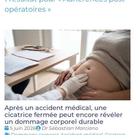
opératoires
»
Après un accident médical, une
cicatrice fermée peut encore révéler
un dommage corporel durable
Date
Publié
5 juin 2026
Dr Sébastian Marciano
:
Tags
par
Dommage corporel
,
Accident médical
,
Cicatrice