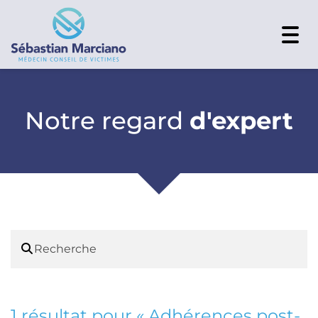
Togg
navi
Notre regard
d'expert
1 résultat pour «
Adhérences post-